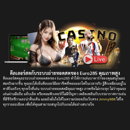
ดีลเลอร์สดกับระบบถ่ายทอดสดของ Euro285 คุณภาพสูง
ดีลเลอร์สดและระบบถ่ายทอดสดของ Euro285 ทำให้การเล่นบาคาร่าของคุณสนุกและ
สมจริงมากขึ้น คุณจะได้เห็นดีลเลอร์มืออาชีพที่คอยแจกไพ่ในเวลาจริง รู้สึกเหมือนอยู่ใน
คาสิโนจริงๆ ทุกครั้งที่เล่น ระบบถ่ายทอดสดมีคุณภาพสูง ภาพชัดไม่กระตุก ไม่ว่าคุณจะ
เล่นผ่านมือถือ แท็บเล็ต หรือคอมพิวเตอร์ก็ไม่มีปัญหา เพลิดเพลินกับบรรยากาศการเล่น
ที่มีชีวิตชีวาและน่าตื่นเต้น แถมยังมั่นใจได้ในความปลอดภัยเว็บตรง
Jimmy888
ใส่ใจ
ทุกรายละเอียด เพื่อให้คุณสามารถสนุกไปกับเกมได้อย่างสบายใจ