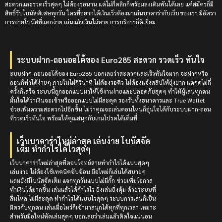
สะดวกและรวดเร็วสุดๆ ไม่ต้องรอนาน แค่ไม่กี่คลิกก็พร้อมลงเดิมพันได้เลย แค่สมัครก็มี
สิทธิ์รับโบนัสพิเศษทุกวัน ใครที่อยากได้เงินเร็วต้องมาเล่นบาคาร่ากับเว็บของเรา มีอัตรา
การจ่ายโบนัสที่แตกง่าย เล่นแล้วเงินไม่หาย การบริการก็ดีเยี่ยม
ระบบฝาก-ถอนออโต้ของ Euro285 สะดวก รวดเร็ว ทันใจ
ะบบฝาก-ถอนออโต้ของ Euro285 บอกเลยว่าสะดวกและเร็วทันใจมาก จะฝากหรือ
ถอนก็ทำได้ง่ายๆ ภายในไม่กี่วินาที ไม่ต้องรอคิว ไม่ต้องแจ้งสลิปให้ยุ่งยาก แค่กดไม่กี่
ครั้งก็เสร็จ ระบบนี้ถูกออกแบบมาให้ใช้งานง่ายและปลอดภัยสุดๆ ทำให้ผู้เล่นทุกคน
มั่นใจได้ว่าเงินจะเข้าหรือออกแบบไม่มีสะดุด รองรับทั้งธนาคารและ True Wallet
ช่วยเพิ่มความสะดวกไปอีกขั้น ไม่ว่าคุณจะเล่นตอนไหนก็อุ่นใจได้กับระบบฝาก-ถอน
ที่รวดเร็วทันใจ พร้อมให้คุณสนุกกับเกมโปรดได้เต็มที่
เว็บบาคาร่าใหม่ล่าสุด เล่นง่าย โบนัสจัด
เต็ม ทำกำไรได้ไวสุดๆ
เว็บบาคาร่าใหม่ล่าสุดที่ตอบโจทย์สายทำกำไรได้แบบสุดๆ
เล่นง่าย ไม่ต้องใช้เทคนิคซับซ้อน มือใหม่ก็เล่นได้สบายๆ
แถมยังมีโบนัสจัดเต็ม แจกทุกวันแบบไม่มีกั๊ก ช่วยเพิ่มโอกาส
ทำเงินได้มากขึ้น เล่นแล้วได้กำไรไว ยิ่งเล่นยิ่งคุ้ม ด้วยระบบที่
ลื่นไหล ไม่มีสะดุด ทำกำไรได้แบบไวสุดๆ ระบบการเล่นก็เป็น
มิตรกับทุกคน เล่นเมื่อไหร่ก็เข้ามาสนุกได้ทุกที่ทุกเวลา เหมาะ
สำหรับมือใหม่หัดเล่นสุดๆ บอกเลยว่าเล่นแล้วติดใจแน่นอน