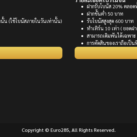
ฝากรับโบนัส 20% ตลอดทั
ฝากขั้นต่ำ 50 บาท
ั้น (ใช้โบนัสภายในวันเท่านั้น)
รับโบนัสสูงสุด 600 บาท
ทำเทิร์น 10 เท่า ( ยอดฝา
สามารถเดิมพันได้เฉพาะ ส
การตัดสินของเราถือเป็นที่
Copyright © Euro285, All Rights Reserved.