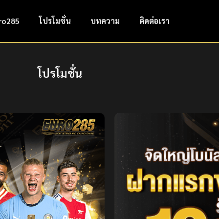
ro285
โปรโมชั่น
บทความ
ติดต่อเรา
โปรโมชั่น