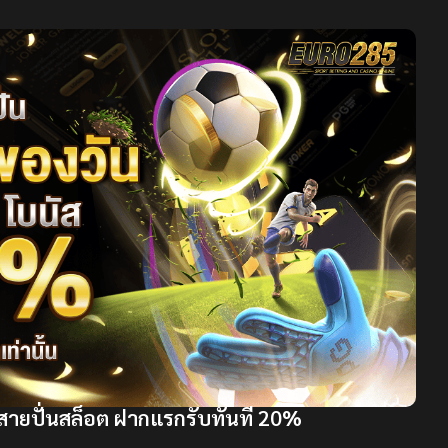
สายปั่นสล็อต ฝากแรกรับทันที 20%