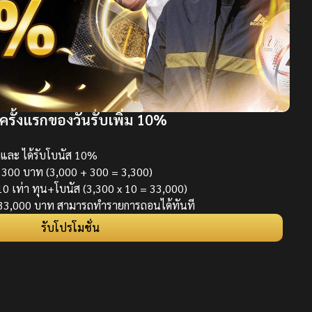
ครั้งแรกของวันรับเพิ่ม 10%
 และ ได้รับโบนัส 10%
อ 300 บาท (3,000 + 300 = 3,300)
10 เท่า ทุน+โบนัส (3,300 x 10 = 33,000)
 33,000 บาท สามารถทำรายการถอนได้ทันที
รับโปรโมชั่น