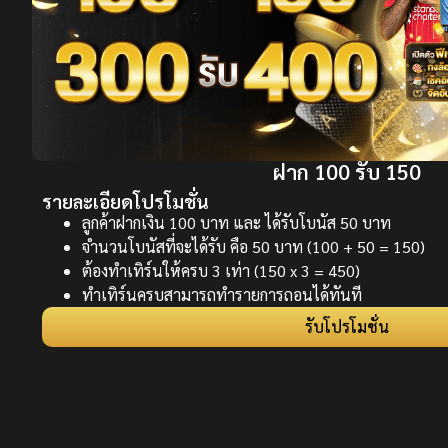
ฝาก 100 รับ 150
รายละเอียดโปรโมชั่น
ลูกค้าฝากเงิน 100 บาท และ ได้รับโบนัส 50 บาท
จำนวนโบนัสที่จะได้รับ คือ 50 บาท (100 + 50 = 150)
ต้องทำเทิร์นให้ครบ 3 เท่า (150 x 3 = 450)
ทำเทิร์นครบสามารถทำรายการถอนได้ทันที
รับโปรโมชั่น