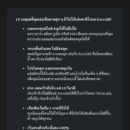
15 เหตุผลที่คุณจะเสียดายสุด ๆ ถ้าไม่ได้เล่นคาสิโนบน Euro285
เกมครบทุกสไตล์ สนุกได้ไม่มีเบื่อ
จะบาคาร่า สล็อต รูเล็ต หรือยิงปลา มีหมด! ครบทุกแนวที่คุณ
อยากเล่น แถมแต่ละเกมยังมันส์จนหยุดไม่ได้
ระบบลื่นหัวแตก ไม่มีสะดุด
หมดปัญหาเกมค้าง เกมหลุด เล่นกับ Euro285 ลื่นไหลเหมือน
น้ำตก รับรองไม่มีหัวร้อน
โปรโหดสุด แจกกระจายทุกวัน
แค่สมัครก็ได้โบนัส เครดิตฟรี และโปรโมชั่นเด็ด ๆ ที่คัดมา
เพื่อคุณโดยเฉพาะ แจกหนักแบบนี้ ไม่เล่นคือพลาด!
ฝาก-ถอนเร็วทันใจ แค่ 10 วินาที
เงินเข้าชัวร์ไม่มีดีเลย์ ระบบออโต้ที่เร็วกว่าโหลด TikTok เล่น
เสร็จปุ๊บ เงินเข้าเป๋าปั๊บ!
เดิมพันเริ่มต้น 1 บาทก็ปังได้
ทุนน้อยแค่ไหนก็ไม่ใช่ปัญหา! ที่นี่เปิดให้เดิมพันแบบไม่มีขั้น
ต่ำ สนุกได้ทุกคน
เว็บตรงตัวจริง มั่นคง 100%