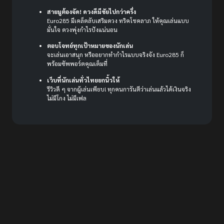
สายมูต้องจัด! ดวงดีมีชัยไปกว่าครึ่ง
Euro285 มีเคล็ดลับเสริมดวง ทริคโชคลาภ ให้คุณเล่นแบบ
มั่นใจ ดวงพุ่งกำไรปังแน่นอน
ตอบโจทย์ทุกเป้าหมายของนักเล่น
จะเล่นเอาสนุก หรืออยากทำกำไรแบบจริงจัง Euro285 ก็
พร้อมซัพพอร์ตคุณเต็มที่
เว็บที่นักเล่นทั่วไทยยกนิ้วให้
รีวิวดี ๆ จากผู้เล่นเพียบ! ทุกคนการันตีว่าเล่นแล้วได้เงินจริง
ไม่มีโกง ไม่มีเฟล